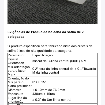
Exigências de Produc da bolacha da safira de 2
polegadas
O produto especificou será fabricado nisto dos cristais de
safira óticos de alta qualidade da categoria.
Parâmetro
Especificação
Crystal
miscut da C-linha central (0001) a M
Orientation
Mis-orientação
0.2° fora da linha central do ± 0.1°Towards
para o laser
M da linha central
Mark
Orientação do
Mis para o
0°± 0.15°
plano preliminar
Diâmetro
± 0.10mm de 76.2mm
Espessura
430um ± 15um
Lugar liso da
± 0.2° da Um-linha central
orientação