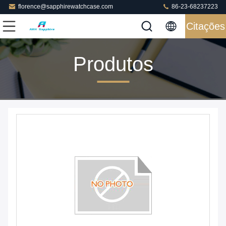
florence@sapphirewatchcase.com
86-23-68237223
Citações
Produtos