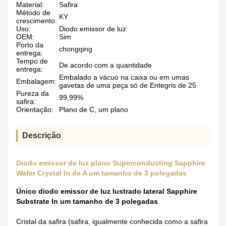
Material:
Safira
Método de
KY
crescimento:
Uso:
Diodo emissor de luz
OEM:
Sim
Porto da
chongqing
entrega:
Tempo de
De acordo com a quantidade
entrega:
Embalado a vácuo na caixa ou em umas
Embalagem:
gavetas de uma peça só de Entegris de 25
Pureza da
99,99%
safira:
Orientação:
Plano de C, um plano
Descrição
Diodo emissor de luz plano Superconducting Sapphire
Wafer Crystal In de A um tamanho de 3 polegadas
Único diodo emissor de luz lustrado lateral Sapphire
Substrate In um tamanho de 3 polegadas
Cristal da safira (safira, igualmente conhecida como a safira