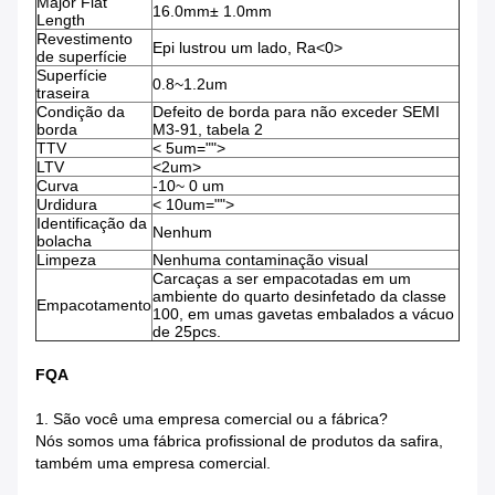
Major Flat
16.0mm± 1.0mm
Length
Revestimento
Epi lustrou um lado, Ra<0>
de superfície
Superfície
0.8~1.2um
traseira
Condição da
Defeito de borda para não exceder SEMI
borda
M3-91, tabela 2
TTV
< 5um="">
LTV
<2um>
Curva
-10~ 0 um
Urdidura
< 10um="">
Identificação da
Nenhum
bolacha
Limpeza
Nenhuma contaminação visual
Carcaças a ser empacotadas em um
ambiente do quarto desinfetado da classe
Empacotamento
100, em umas gavetas embalados a vácuo
de 25pcs.
FQA
1. São você uma empresa comercial ou a fábrica?
Nós somos uma fábrica profissional de produtos da safira,
também uma empresa comercial.