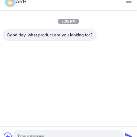
ARH
Envie
5:05 PM
Good day, what product are you looking for?
ARH Sapphire Co., Ltd
florence@sapphirewatchcas
e.com
86-23-68237223
Sala 2-11, No.50 Yunhan Ro
ad, Chongqing China
Boa qualidade de China Sapphire Crystal Watch Case Fornecedor. © de
Copyright 2026 ARH Sapphire Co., Ltd . Todos os direitos reservados.