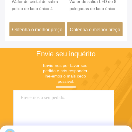
e
Wafer de cristal de safira
Wafer de safira LED de 8
Um
polido de lado único 4
polegadas de lado único
8 
polegadas redondo para
polido para projeto militar
Op
LED
Ha
ço
Obtenha o melhor preço
Obtenha o melhor preço
O
Envie seu inquérito
Envie-nos por favor seu 
pedido e nós responder-
lhe-emos o mais cedo 
possível.