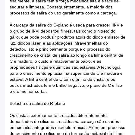
finalmente, a safira tem a força mecânica alta e é fácil de
segurar e limpeza. Consequentemente, a maioria dos
processos de safira do uso geralmente como a carcaça.
A carcaça da safira do C-plano é usada para crescer III-V e
o grupo de II-VI depositou filmes, tais como o nitreto do
gálio, que pode produzir produtos azuis do diodo emissor de
luz, diodos láser, e as aplicações infravermelhas do
detector. Isto é principalmente porque o processo do
crescimento de cristal de safira ao longo da linha central de
C é maduro, o custo é relativamente baixo, e as
propriedades físicas e químicas são estáveis. A tecnologia
para o crescimento epitaxial na superfície de C é madura e
estável. A linha central de C tem o brilho de cristal, e os
outros machados têm o brilho negativo; o plano de C é liso
e é o melhor cortar.
Bolacha da safira do R-plano
Os cristais externamente crescidos diferentemente
depositados do silicone crescidos na carcaça são usados
em circuitos integrados microeletrónicos. Além, em processo
do crescimento do silicone e da formação epitaxial do filme,