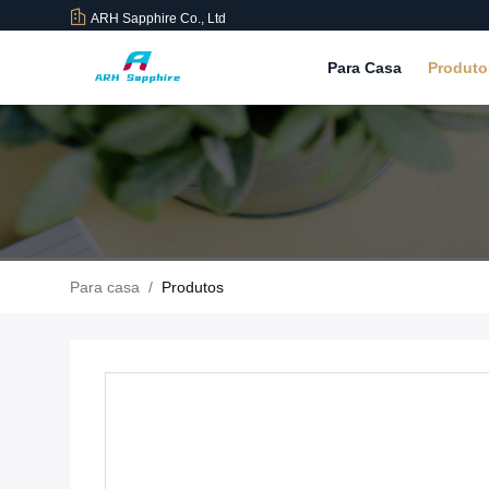
ARH Sapphire Co., Ltd
Para Casa
Produt
Para casa
/
Produtos