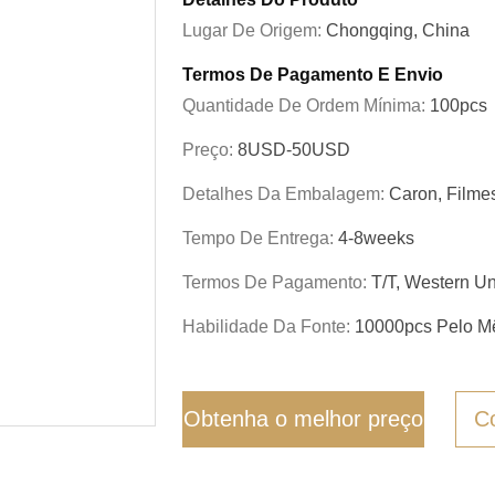
Lugar De Origem:
Chongqing, China
Termos De Pagamento E Envio
Quantidade De Ordem Mínima:
100pcs
Preço:
8USD-50USD
Detalhes Da Embalagem:
Caron, Filme
Tempo De Entrega:
4-8weeks
Termos De Pagamento:
T/T, Western U
Habilidade Da Fonte:
10000pcs Pelo M
Obtenha o melhor preço
C