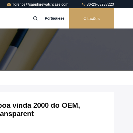
florence@sapphirewatchcase.com
86-23-68237223
Citações
Portuguese
boa vinda 2000 do OEM,
ansparent