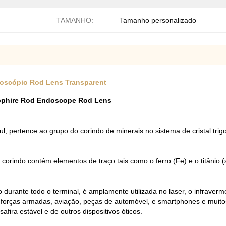
TAMANHO:
Tamanho personalizado
doscópio Rod Lens Transparent
apphire Rod Endoscope Rod Lens
azul; pertence ao grupo do corindo de minerais no sistema de cristal t
corindo contém elementos de traço tais como o ferro (Fe) e o titânio (s
urante todo o terminal, é amplamente utilizada no laser, o infraverm
, forças armadas, aviação, peças de automóvel, e smartphones e muitos
fira estável e de outros dispositivos óticos.