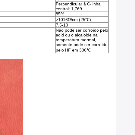
Perpendicular à C-linha
central: 1,769
85%
>1016Ω/cm (25℃)
7.5-10
Não pode ser corroído pelo
adid ou o alcaloide na
temperatura mormal,
somente pode ser corroído
pelo HF em 300℃