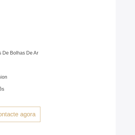
s De Bolhas De Ar
nion
ês
ontacte agora