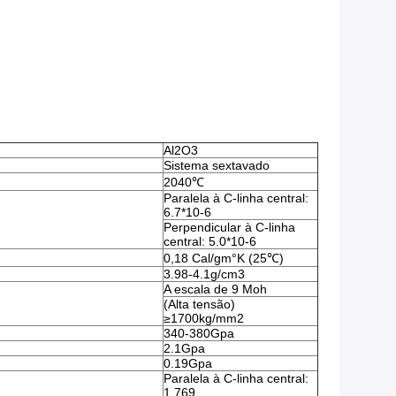
Al2O3
Sistema sextavado
2040℃
Paralela à C-linha central:
6.7*10-6
Perpendicular à C-linha
central: 5.0*10-6
0,18 Cal/gm°K (25℃)
3.98-4.1g/cm3
A escala de 9 Moh
(Alta tensão)
≥1700kg/mm2
340-380Gpa
2.1Gpa
0.19Gpa
Paralela à C-linha central:
1,769