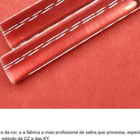
a da cor, e a fábrica a mais profissional de safira que processa, espec
m método da CZ e das KY.