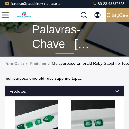
florence@sapphirewatchcase.com
86-23-68237223
Citações
Palavras-
Chave [
Multipurpose
/
/
Multipurpose Emerald Ruby Sapphire Top
Para Casa
Produtos
Emerald
multipurpose emerald ruby sapphire topaz
Ruby
Produtos
Sapphire
Topaz ]