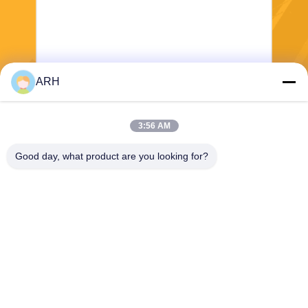
ARH
Envie
3:56 AM
Good day, what product are you looking for?
ARH Sapphire Co., Ltd
florence@sapphirewatchcas
e.com
86-23-68237223
Sala 2-11, No.50 Yunhan Ro