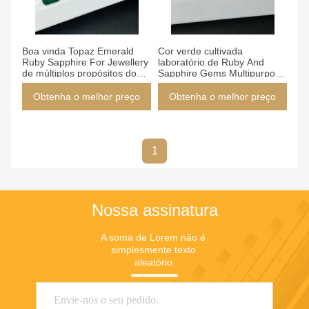
Fósforo 2
Produtos
Boa vinda Topaz Emerald
Cor verde cultivada
Ruby Sapphire For Jewellery
laboratório de Ruby And
de múltiplos propósitos do
Sapphire Gems Multipurpose
ODM
para o anel
Obtenha o melhor preço
Obtenha o melhor preço
1
Nossa assinatura
A soma de Lorem não é 
simplesmente texto 
aleatório.