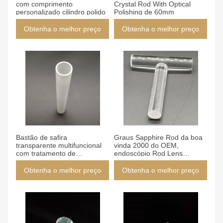
com comprimento
Crystal Rod With Optical
personalizado cilindro polido
Polishing de 60mm
Obtenha o melhor preço
Obtenha o melhor preço
Bastão de safira
Graus Sapphire Rod da boa
transparente multifuncional
vinda 2000 do OEM,
com tratamento de
endoscópio Rod Lens
esmerilhamento fino
Transparent
Obtenha o melhor preço
Obtenha o melhor preço