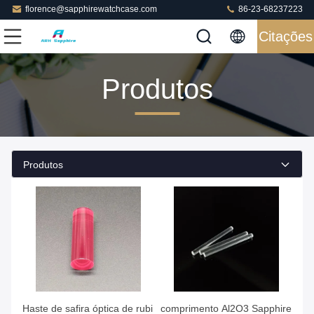
florence@sapphirewatchcase.com
86-23-68237223
Citações
Produtos
Produtos
Haste de safira óptica de rubi
comprimento Al2O3 Sapphire