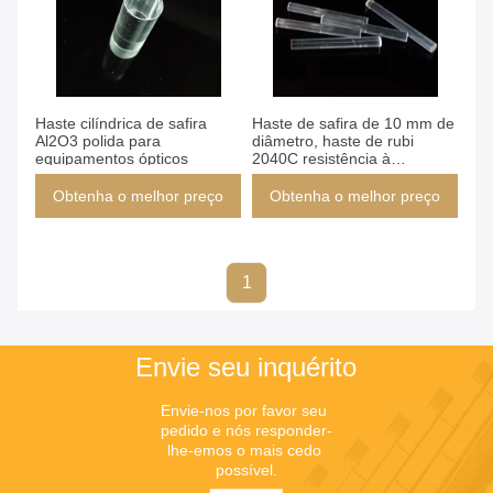
Haste cilíndrica de safira
Haste de safira de 10 mm de
Al2O3 polida para
diâmetro, haste de rubi
equipamentos ópticos
2040C resistência à
temperatura
Obtenha o melhor preço
Obtenha o melhor preço
1
Envie seu inquérito
Envie-nos por favor seu 
pedido e nós responder-
lhe-emos o mais cedo 
possível.