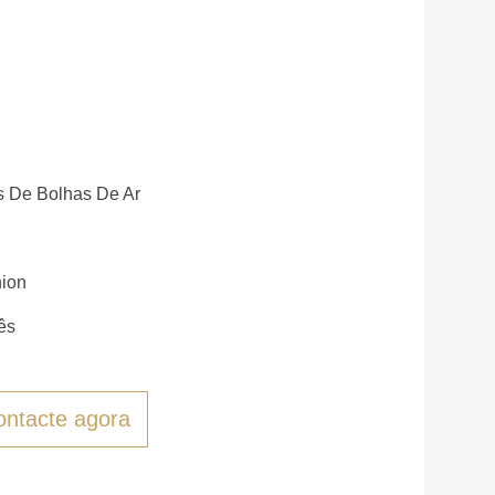
s De Bolhas De Ar
nion
ês
ontacte agora