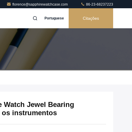
florence@sapphirewatchcase.com
86-23-68237223
Citações
Portuguese
 Watch Jewel Bearing
e os instrumentos