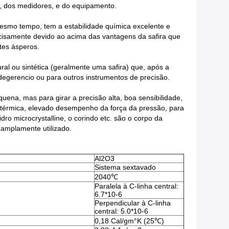
s, dos medidores, e do equipamento.
esmo tempo, tem a estabilidade química excelente e
ecisamente devido ao acima das vantagens da safira que
tes ásperos.
l ou sintética (geralmente uma safira) que, após a
egerencio ou para outros instrumentos de precisão.
na, mas para girar a precisão alta, boa sensibilidade,
ão térmica, elevado desempenho da força da pressão, para
dro microcrystalline, o corindo etc. são o corpo da
s amplamente utilizado.
Al2O3
Sistema sextavado
2040℃
Paralela à C-linha central:
6.7*10-6
Perpendicular à C-linha
central: 5.0*10-6
0,18 Cal/gm°K (25℃)