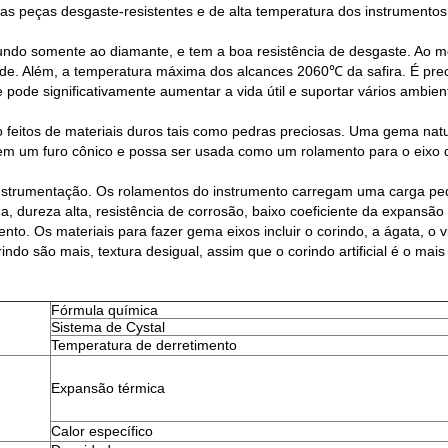
as peças desgaste-resistentes e de alta temperatura dos instrumento
undo somente ao diamante, e tem a boa resistência de desgaste. Ao m
loide. Além, a temperatura máxima dos alcances 2060℃ da safira. É pr
pode significativamente aumentar a vida útil e suportar vários ambien
eitos de materiais duros tais como pedras preciosas. Uma gema natura
m um furo cônico e possa ser usada como um rolamento para o eixo d
nstrumentação. Os rolamentos do instrumento carregam uma carga peque
ena, dureza alta, resistência de corrosão, baixo coeficiente da expans
to. Os materiais para fazer gema eixos incluir o corindo, a ágata, o vi
rindo são mais, textura desigual, assim que o corindo artificial é o mai
Fórmula química
Sistema de Cystal
Temperatura de derretimento
Expansão térmica
Calor específico