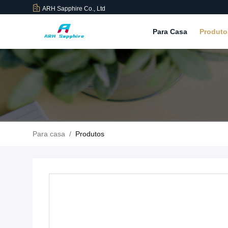
ARH Sapphire Co., Ltd
Para Casa
Produt
Para casa
/
Produtos