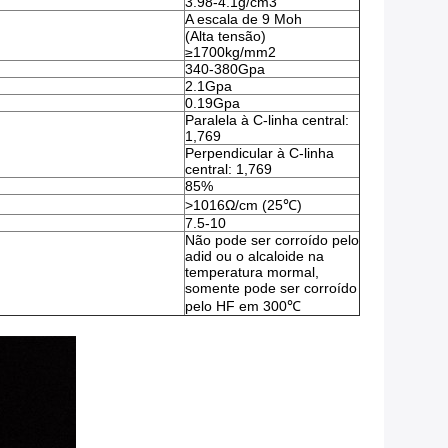
3.98-4.1g/cm3
A escala de 9 Moh
(Alta tensão)
≥1700kg/mm2
340-380Gpa
2.1Gpa
0.19Gpa
Paralela à C-linha central:
1,769
Perpendicular à C-linha
central: 1,769
85%
>1016Ω/cm (25℃)
7.5-10
Não pode ser corroído pelo
adid ou o alcaloide na
temperatura mormal,
somente pode ser corroído
pelo HF em 300℃