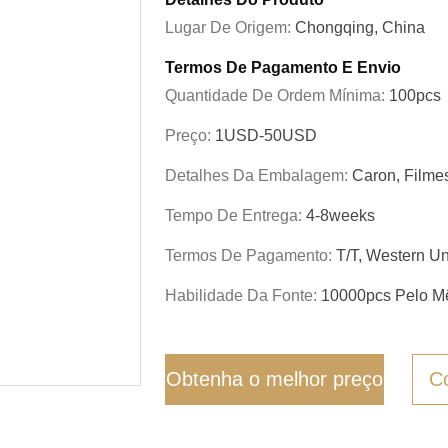
Lugar De Origem:
Chongqing, China
Termos De Pagamento E Envio
Quantidade De Ordem Mínima:
100pcs
Preço:
1USD-50USD
Detalhes Da Embalagem:
Caron, Filme
Tempo De Entrega:
4-8weeks
Termos De Pagamento:
T/T, Western U
Habilidade Da Fonte:
10000pcs Pelo M
Obtenha o melhor preço
C