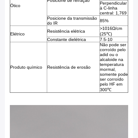
Posicione de refração
Perpendicular
Ótico
à C-linha
central: 1,769
Posicione da transmissão
85%
do IR
>1016Ω/cm
Resistência elétrica
Elétrico
(25℃)
Constante dielétrica
7.5-10
Não pode ser
corroído pelo
adid ou o
alcaloide na
temperatura
Produto químico
Resistência de erosão
mormal,
somente pode
ser corroído
pelo HF em
300℃