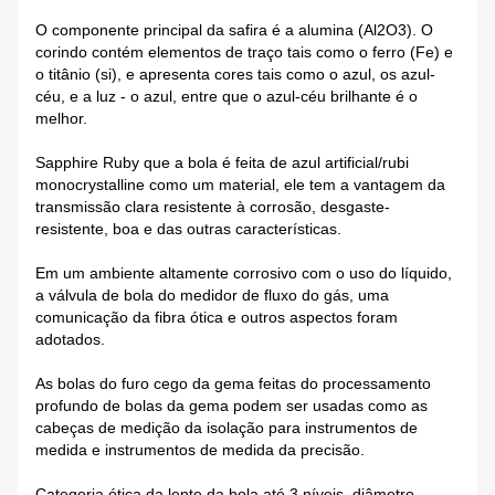
O componente principal da safira é a alumina (Al2O3). O
corindo contém elementos de traço tais como o ferro (Fe) e
o titânio (si), e apresenta cores tais como o azul, os azul-
céu, e a luz - o azul, entre que o azul-céu brilhante é o
melhor.
Sapphire Ruby que a bola é feita de azul artificial/rubi
monocrystalline como um material, ele tem a vantagem da
transmissão clara resistente à corrosão, desgaste-
resistente, boa e das outras características.
Em um ambiente altamente corrosivo com o uso do líquido,
a válvula de bola do medidor de fluxo do gás, uma
comunicação da fibra ótica e outros aspectos foram
adotados.
As bolas do furo cego da gema feitas do processamento
profundo de bolas da gema podem ser usadas como as
cabeças de medição da isolação para instrumentos de
medida e instrumentos de medida da precisão.
Categoria ótica da lente da bola até 3 níveis, diâmetro