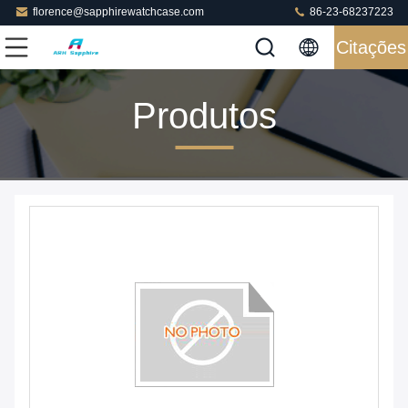
florence@sapphirewatchcase.com
86-23-68237223
Citações
Produtos