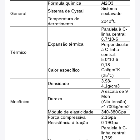
Fórmula química
Al2O3
Sistema
Sistema de Cystal
General
sextavado
Temperatura de
2040℃
derretimento
Paralela à C-
linha central:
6.7*10-6
Expansão térmica
Perpendicular
à C-linha
Térmico
central:
5.0*10-6
0,18
Cal/gm°K
Calor específico
(25℃)
3.98-
Densidade
4.1g/cm3
A escala de 9
Moh
Dureza
Mecânico
(Alta tensão)
≥1700kg/mm2
Módulo de elasticidade
340-380Gpa
Força compressiva
2.1Gpa
Resistência à tração
0.19Gpa
Paralela à C-
linha central:
1,769